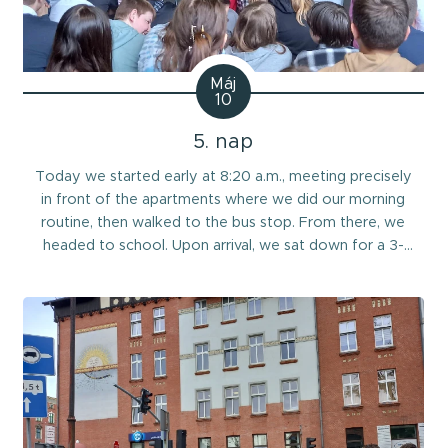
Máj
10
5. nap
Today we started early at 8:20 a.m., meeting precisely
in front of the apartments where we did our morning
routine, then walked to the bus stop. From there, we
headed to school. Upon arrival, we sat down for a 3-
hour session where we expanded our knowledge
about Silesia and its unique culture. This was followed
by presentations in Polish, Russian,...