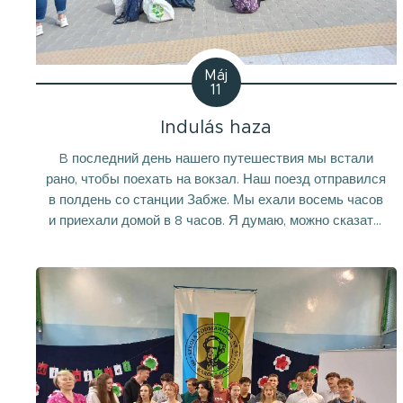
Máj
11
Indulás haza
B последний день нашего путешествия мы встали
рано, чтобы поехать на вокзал. Наш поезд отправился
в полдень со станции Забже. Мы ехали восемь часов
и приехали домой в 8 часов. Я думаю, можно сказать,
что эта поездка стала для всех нас очень приятным
опытом. Было здорово познакомиться с культурой и
людьми Силезии и поговорить о процессах
интеграции...