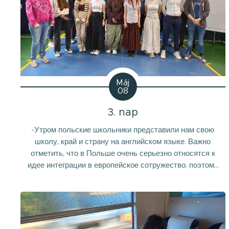
Máj
08
3. nap
-Утром польские школьники представили нам свою
школу, край и страну на английском языке. Важно
отметить, что в Польше очень серьезно относятся к
идее интеграции в европейское сотружество, поэтому
английский здесь обязателен с детского сада. Нам
показали презентацию ребята 6 класса, и их
английский был великолепен. Мы тоже рассказали
польским...