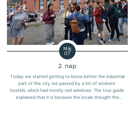
Máj
07
2. nap
Today we started getting to know better the industrial
part of the city, we passed by a lot of workers'
hostels, which had mostly red windows. The tour guide
explained that it is because the locals thought the
colors keeps the devil away. A bit later we had the
opportunity to meet with the mayor who spoke about
the integration....