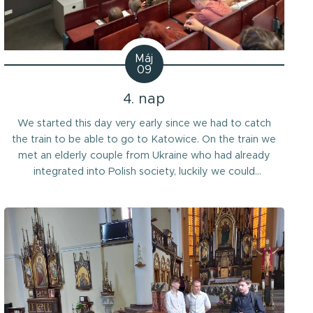
Máj
09
4. nap
We started this day very early since we had to catch
the train to be able to go to Katowice. On the train we
met an elderly couple from Ukraine who had already
integrated into Polish society, luckily we could
exchange thoughts in russian. We arrived to th station
and went straight to the ,,Slaska Library". The library
was as...