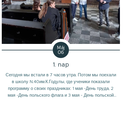
Máj
06
1. nap
Сегодня мы встали в 7 часов утра. Потом мы поехали
в школу N.40им.К.Годулы, где ученики показали
программу о своих праздниках: 1 мая -День труда, 2
мая -День польского флага и 3 мая - День польской
Конституции. Эти все праздники важны для единой
Европы. Мы вместе пели гимн Европейского союза.
Было интересно! Мы познакомилысь со многими
иностраннымй...