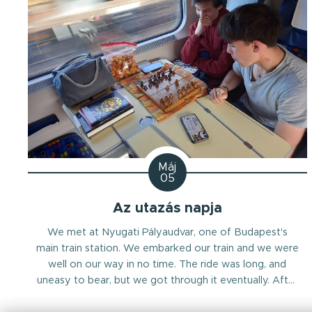
Máj
05
Az utazás napja
We met at Nyugati Pályaudvar, one of Budapest's
main train station. We embarked our train and we were
well on our way in no time. The ride was long, and
uneasy to bear, but we got through it eventually. After
countless hours (8) of card games, talking, napping and
stretching our cramped up muscles, we got to our