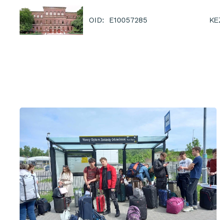
KE
OID: E10057285