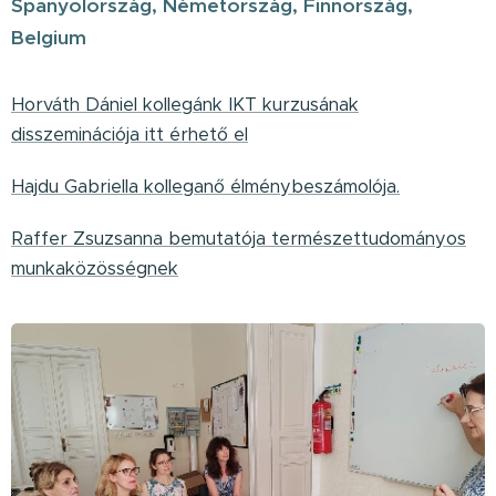
Spanyolország, Németország, Finnország,
Belgium
Horváth Dániel kollegánk IKT kurzusának
disszeminációja itt érhető el
Hajdu Gabriella kolleganő élménybeszámolója.
Raffer Zsuzsanna bemutatója természettudományos
munkaközösségnek