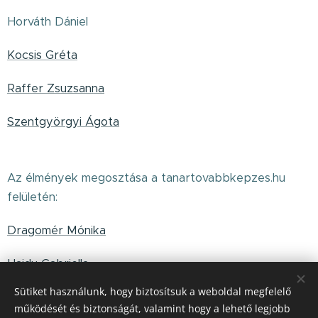
Horváth Dániel
Kocsis Gréta
Raffer Zsuzsanna
Szentgyörgyi Ágota
Az élmények megosztása a tanartovabbkepzes.hu
felületén:
Dragomér Mónika
Hajdu Gabriella
Sütiket használunk, hogy biztosítsuk a weboldal megfelelő
Herczeg Enikő
működését és biztonságát, valamint hogy a lehető legjobb