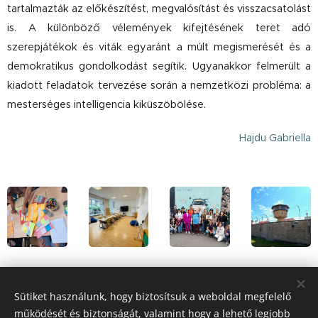
tartalmazták az előkészítést, megvalósítást és visszacsatolást
is. A különböző vélemények kifejtésének teret adó
szerepjátékok és viták egyaránt a múlt megismerését és a
demokratikus gondolkodást segítik. Ugyanakkor felmerült a
kiadott feladatok tervezése során a nemzetközi probléma: a
mesterséges intelligencia kiküszöbölése.
Hajdu Gabriella
Sütiket használunk, hogy biztosítsuk a weboldal megfelelő
működését és biztonságát, valamint hogy a lehető legjobb