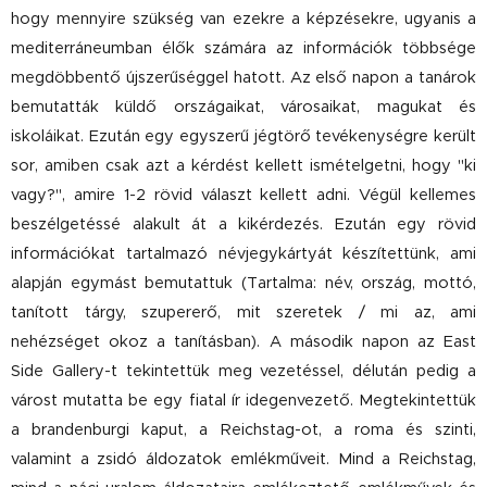
hogy mennyire szükség van ezekre a képzésekre, ugyanis a
mediterráneumban élők számára az információk többsége
megdöbbentő újszerűséggel hatott. Az első napon a tanárok
bemutatták küldő országaikat, városaikat, magukat és
iskoláikat. Ezután egy egyszerű jégtörő tevékenységre került
sor, amiben csak azt a kérdést kellett ismételgetni, hogy "ki
vagy?", amire 1-2 rövid választ kellett adni. Végül kellemes
beszélgetéssé alakult át a kikérdezés. Ezután egy rövid
információkat tartalmazó névjegykártyát készítettünk, ami
alapján egymást bemutattuk (Tartalma: név, ország, mottó,
tanított tárgy, szupererő, mit szeretek / mi az, ami
nehézséget okoz a tanításban). A második napon az East
Side Gallery-t tekintettük meg vezetéssel, délután pedig a
várost mutatta be egy fiatal ír idegenvezető. Megtekintettük
a brandenburgi kaput, a Reichstag-ot, a roma és szinti,
valamint a zsidó áldozatok emlékműveit. Mind a Reichstag,