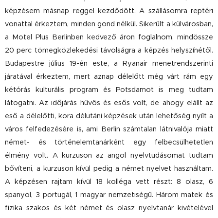
képzésem másnap reggel kezdődött. A szállásomra reptéri
vonattal érkeztem, minden gond nélkül. Sikerült a külvárosban,
a Motel Plus Berlinben kedvező áron foglalnom, mindössze
20 perc tömegközlekedési távolságra a képzés helyszínétől.
Budapestre július 19-én este, a Ryanair menetrendszerinti
járatával érkeztem, mert aznap délelőtt még várt rám egy
kétórás kulturális program és Potsdamot is meg tudtam
látogatni. Az időjárás hűvös és esős volt, de ahogy elállt az
eső a délelőtti, kora délutáni képzések után lehetőség nyílt a
város felfedezésére is, ami Berlin számtalan látnivalója miatt
német- és történelemtanárként egy felbecsülhetetlen
élmény volt. A kurzuson az angol nyelvtudásomat tudtam
bővíteni, a kurzuson kívül pedig a német nyelvet használtam.
A képzésen rajtam kívül 18 kolléga vett részt: 8 olasz, 6
spanyol, 3 portugál, 1 magyar nemzetiségű. Három matek és
fizika szakos és két német és olasz nyelvtanár kivételével