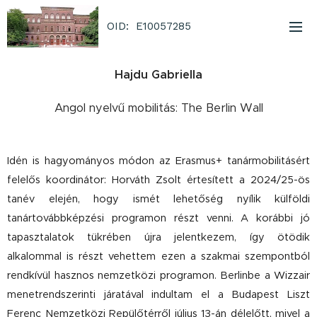
OID: E10057285
Hajdu Gabriella
Angol nyelvű mobilitás: The Berlin Wall
Idén is hagyományos módon az Erasmus+ tanármobilitásért
felelős koordinátor: Horváth Zsolt értesített a 2024/25-ös
tanév elején, hogy ismét lehetőség nyílik külföldi
tanártovábbképzési programon részt venni. A korábbi jó
tapasztalatok tükrében újra jelentkezem, így ötödik
alkalommal is részt vehettem ezen a szakmai szempontból
rendkívül hasznos nemzetk
özi programon. Berlinbe a Wizzair
menetrendszerinti járatával indultam el a Budapest Liszt
Ferenc Nemzetközi Repülőtérről július 13-án délelőtt, mivel a