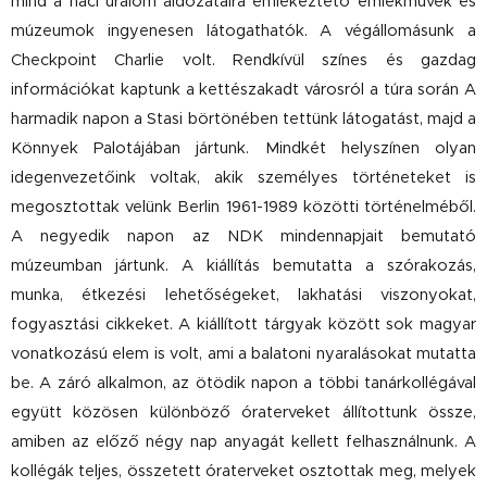
mind a náci uralom áldozataira emlékeztető emlékművek és
múzeumok ingyenesen látogathatók. A végállomásunk a
Checkpoint Charlie volt. Rendkívül színes és gazdag
információkat kaptunk a kettészakadt városról a túra során A
harmadik napon a Stasi börtönében tettünk látogatást, majd a
Könnyek Palotájában jártunk. Mindkét helyszínen olyan
idegenvezetőink voltak, akik személyes történeteket is
megosztottak velünk Berlin 1961-1989 közötti történelméből.
A negyedik napon az NDK mindennapjait bemutató
múzeumban jártunk. A kiállítás bemutatta a szórakozás,
munka, étkezési lehetőségeket, lakhatási viszonyokat,
fogyasztási cikkeket. A kiállított tárgyak között sok magyar
vonatkozású elem is volt, ami a balatoni nyaralásokat mutatta
be. A záró alkalmon, az ötödik napon a többi tanárkollégával
együtt közösen különböző óraterveket állítottunk össze,
amiben az előző négy nap anyagát kellett felhasználnunk. A
kollégák teljes, összetett óraterveket osztottak meg, melyek