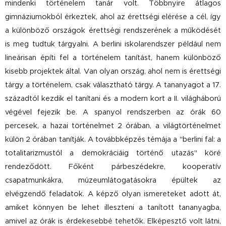
mindenki történelem tanár volt. Többnyire átlagos
gimnáziumokból érkeztek, ahol az érettségi elérése a cél, így
a különböző országok érettségi rendszerének a működését
is meg tudtuk tárgyalni. A berlini iskolarendszer például nem
lineárisan építi fel a történelem tanítást, hanem különböző
kisebb projektek által. Van olyan ország, ahol nem is érettségi
tárgy a történelem, csak választható tárgy. A tananyagot a 17.
századtól kezdik el tanítani és a modern kort a II. világháború
végével fejezik be. A spanyol rendszerben az órák 60
percesek, a hazai történelmet 2 órában, a világtörténelmet
külön 2 órában tanítják. A továbbképzés témája a "berlini fal: a
totalitarizmustól a demokráciáig történő utazás" köré
rendeződött. Főként párbeszédekre, kooperatív
csapatmunkákra, múzeumlátogatásokra épültek az
elvégzendő feladatok. A képző olyan ismereteket adott át,
amiket könnyen be lehet illeszteni a tanított tananyagba,
amivel az órák is érdekesebbé tehetők. Elképesztő volt látni,