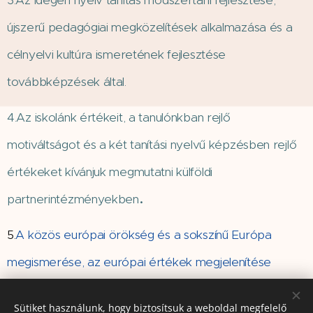
újszerű pedagógiai megközelítések alkalmazása és a
célnyelvi kultúra ismeretének fejlesztése
továbbképzések által.
4.Az iskolánk értékeit, a tanulónkban rejlő
motiváltságot és a két tanítási nyelvű képzésben rejlő
értékeket kívánjuk megmutatni külföldi
.
partnerintézményekben
5.
A közös európai örökség és a sokszínű Európa
megismerése, az európai értékek megjelenítése
iskolánk arculatában.
Sütiket használunk, hogy biztosítsuk a weboldal megfelelő