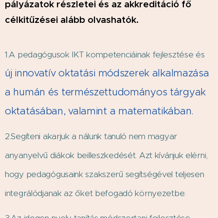
pályázatok részletei és az akkreditáció fő
célkitűzései alább olvashatók.
1.A pedagógusok IKT kompetenciáinak fejlesztése és
új innovatív oktatási módszerek alkalmazása
a humán és természettudományos tárgyak
oktatásában, valamint a matematikában.
2.Segíteni akarjuk a nálunk tanuló nem magyar
anyanyelvű diákok beilleszkedését. Azt kívánjuk elérni,
hogy pedagógusaink szakszerű segítségével teljesen
integrálódjanak az őket befogadó környezetbe.
3.Az idegen nyelv tanítás módszertani fejlesztése,