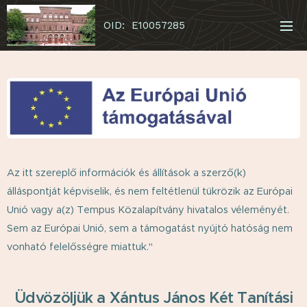
OID: E10057285
Az itt szereplő információk és állítások a szerző(k)
álláspontját képviselik, és nem feltétlenül tükrözik az Európai
Unió vagy a(z) Tempus Közalapítvány hivatalos véleményét.
Sem az Európai Unió, sem a támogatást nyújtó hatóság nem
vonható felelősségre miattuk."
Üdvözöljük a Xántus János Két Tanítási