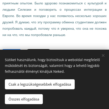
приятным опытом. Было здорово познакомиться с культурой и
людьми Силезии и поговорить о процессах интеграции в
Европе. Во время поездки у нас появилось несколько хороших
друзей. Я думаю, что эту программу обмена студентами должен
попробовать каждый, потому что я уверена, что она не похожа
ни на что, что мы попробовали раньше.
Share
Sütiket használunk, hogy biztosítsuk a weboldal megfelelő
működését és biztonságát, valamint hogy a lehető legjobb
felhasználói élményt kínáljuk Neked.
Csak a legszükségesebbek elfogadása
© 2022 Minden jog fenntartva
Összes elfogadása
Az oldalt a
Webnode
működteti
Sütik