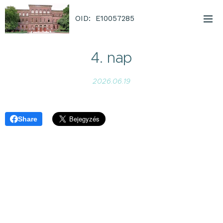
OID: E10057285
4. nap
2026.06.19
Share