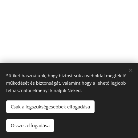
Sütiket használunk, hogy biztosítsuk a weboldal megfelelő
működését és biztonságát, valamint hogy a lehető legjobb
felhasználói élményt kínáljuk Neked.
Csak a legszükségesebbek elfogadása
© 2022 Minden jog fenntartva
Összes elfogadása
Az oldalt a
Webnode
működteti
Sütik