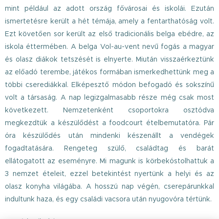
mint például az adott ország fővárosai és iskolái. Ezután
ismertetésre került a hét témája, amely a fentarthatóság volt.
Ezt követően sor került az első tradicionális belga ebédre, az
iskola éttermében. A belga Vol-au-vent nevű fogás a magyar
és olasz diákok tetszését is elnyerte. Miután visszaérkeztünk
az előadó terembe, játékos formában ismerkedhettünk meg a
többi cserediákkal. Elképesztő módon befogadó és sokszínű
volt a társaság. A nap legizgalmasabb része még csak most
következett. Nemzetenként csoportokra osztódva
megkezdtük a készülődést a foodcourt ételbemutatóra. Pár
óra készülődés után mindenki készenállt a vendégek
fogadtatására. Rengeteg szülő, családtag és barát
ellátogatott az eseményre. Mi magunk is körbekóstolhattuk a
3 nemzet ételeit, ezzel betekintést nyertünk a helyi és az
olasz konyha világába. A hosszú nap végén, cserepárunkkal
indultunk haza, és egy családi vacsora után nyugovóra tértünk.