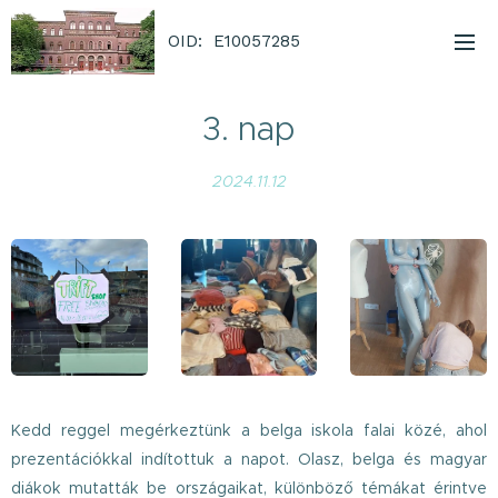
OID: E10057285
3. nap
2024.11.12
Kedd reggel megérkeztünk a belga iskola falai közé, ahol
prezentációkkal indítottuk a napot. Olasz, belga és magyar
diákok mutatták be országaikat, különböző témákat érintve