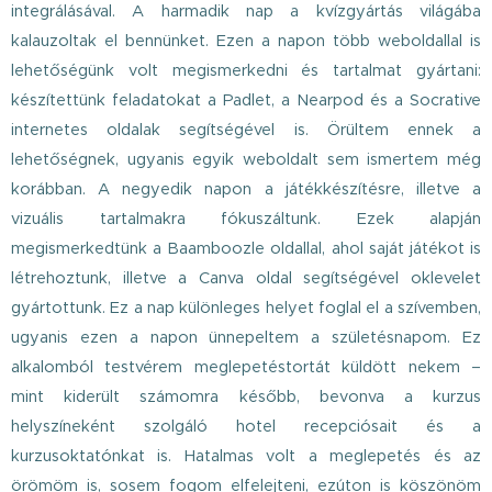
integrálásával. A harmadik nap a kvízgyártás világába
kalauzoltak el bennünket. Ezen a napon több weboldallal is
lehetőségünk volt megismerkedni és tartalmat gyártani:
készítettünk feladatokat a Padlet, a Nearpod és a Socrative
internetes oldalak segítségével is. Örültem ennek a
lehetőségnek, ugyanis egyik weboldalt sem ismertem még
korábban. A negyedik napon a játékkészítésre, illetve a
vizuális tartalmakra fókuszáltunk. Ezek alapján
megismerkedtünk a Baamboozle oldallal, ahol saját játékot is
létrehoztunk, illetve a Canva oldal segítségével oklevelet
gyártottunk. Ez a nap különleges helyet foglal el a szívemben,
ugyanis ezen a napon ünnepeltem a születésnapom. Ez
alkalomból testvérem meglepetéstortát küldött nekem –
mint kiderült számomra később, bevonva a kurzus
helyszíneként szolgáló hotel recepciósait és a
kurzusoktatónkat is. Hatalmas volt a meglepetés és az
örömöm is, sosem fogom elfelejteni, ezúton is köszönöm