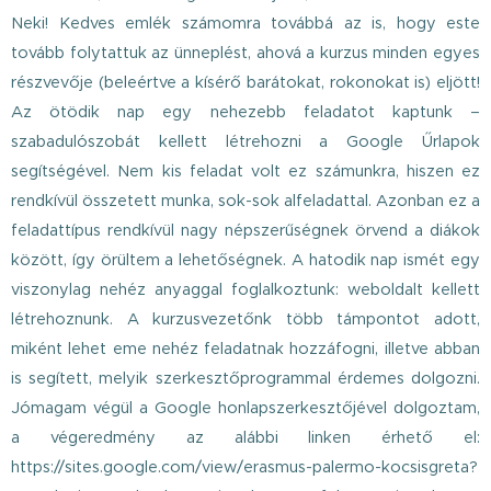
Neki! Kedves emlék számomra továbbá az is, hogy este
tovább folytattuk az ünneplést, ahová a kurzus minden egyes
részvevője (beleértve a kísérő barátokat, rokonokat is) eljött!
Az ötödik nap egy nehezebb feladatot kaptunk –
szabadulószobát kellett létrehozni a Google Űrlapok
segítségével. Nem kis feladat volt ez számunkra, hiszen ez
rendkívül összetett munka, sok-sok alfeladattal. Azonban ez a
feladattípus rendkívül nagy népszerűségnek örvend a diákok
között, így örültem a lehetőségnek. A hatodik nap ismét egy
viszonylag nehéz anyaggal foglalkoztunk: weboldalt kellett
létrehoznunk. A kurzusvezetőnk több támpontot adott,
miként lehet eme nehéz feladatnak hozzáfogni, illetve abban
is segített, melyik szerkesztőprogrammal érdemes dolgozni.
Jómagam végül a Google honlapszerkesztőjével dolgoztam,
a végeredmény az alábbi linken érhető el:
https://sites.google.com/view/erasmus-palermo-kocsisgreta?