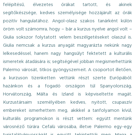
felépítésű, élvezetes órákat tartott, és akinek
segítőkészsége, kedves személyisége hozzájárult az órák
pozitív hangulatához. Angol-olasz szakos tanárként külön
öröm volt számomra, hogy – bár a kurzus nyelve angol volt –
Giulia sokszor folytatott velem beszélgetéseket olaszul is.
Giulia nemcsak a kurzus anyagát magyarázta nekünk nagy
lelkesedéssel, hanem nagy hangsúlyt fektetett a kulturális
ismeretek átadására is; segítségével jobban megismerhettünk
Palermo városát, titkos gyöngyszemeit. A csoportot illetően,
a kurzuson tizenketten vettünk részt szerte Európából:
hazánkon és a fogadó országon túl Spanyolország,
Horvátország, Málta és Izland is képviseltette magát.
Kurzustársaim személyében kedves, nyitott, csupaszív
embereket ismerhettem meg, akikkel a tanfolyamon kívül,
kulturális programokon is részt vettem: együtt mentünk
városnéző túrára Cefalù városába, illetve Palermo egy-egy
turistalátványosságát is együtt tekintettük meg. Maga a