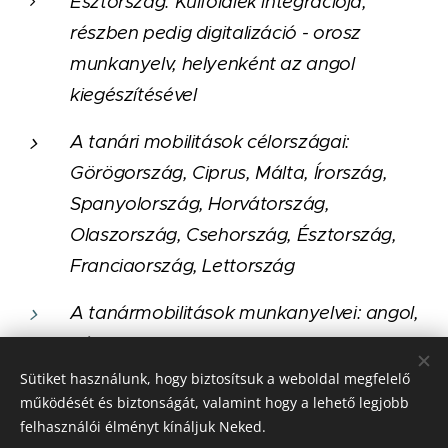
Észtország: Külföldiek integrációja,
részben pedig digitalizáció - orosz
munkanyelv, helyenként az angol
kiegészítésével
A tanári mobilitások célországai:
Görögország, Ciprus, Málta, Írország,
Spanyolország, Horvátország,
Olaszország, Csehország, Észtország,
Franciaország, Lettország
A tanármobilitások munkanyelvei: angol,
német, francia, spanyol, olasz, orosz
Sütiket használunk, hogy biztosítsuk a weboldal megfelelő
működését és biztonságát, valamint hogy a lehető legjobb
felhasználói élményt kínáljuk Neked.