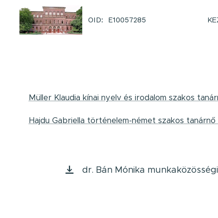
KE
OID: E10057285
Müller Klaudia kínai nyelv és irodalom szakos tanár
Hajdu Gabriella történelem-német szakos tanárnő sa
dr. Bán Mónika munkaközösségi