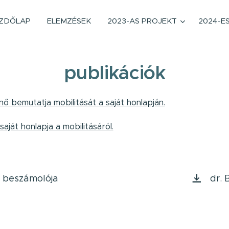
ZDŐLAP
ELEMZÉSEK
2023-AS PROJEKT
2024-E
publikációk
nő bemutatja mobilitását a saját honlapján.
ját honlapja a mobilitásáról.
 beszámolója
dr. 