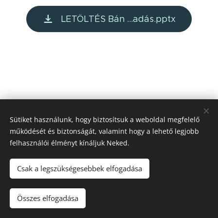
LETÖLTÉS Bán ...adás.pptx
Sütiket használunk, hogy biztosítsuk a weboldal megfelelő
működését és biztonságát, valamint hogy a lehető legjobb
felhasználói élményt kínáljuk Neked.
Csak a legszükségesebbek elfogadása
© 2022 Minden jog fenntartva
Összes elfogadása
Az oldalt a
Webnode
működteti
Sütik