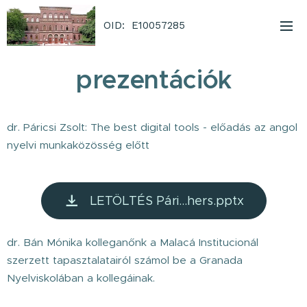
OID: E10057285
prezentációk
dr. Páricsi Zsolt: The best digital tools - előadás az angol
nyelvi munkaközösség előtt
LETÖLTÉS Pári...hers.pptx
dr. Bán Mónika kolleganőnk a Malacá Institucionál
szerzett tapasztalatairól számol be a Granada
Nyelviskolában a kollegáinak.