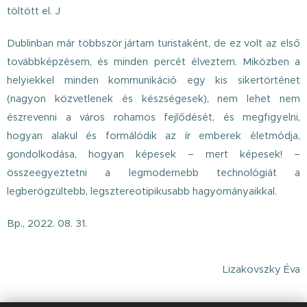
töltött el. J
Dublinban már többször jártam turistaként, de ez volt az első
továbbképzésem, és minden percét élveztem. Miközben a
helyiekkel minden kommunikáció egy kis sikertörténet
(nagyon közvetlenek és készségesek), nem lehet nem
észrevenni a város rohamos fejlődését, és megfigyelni,
hogyan alakul és formálódik az ír emberek életmódja,
gondolkodása, hogyan képesek – mert képesek! –
összeegyeztetni a legmodernebb technológiát a
legberögzültebb, legsztereotipikusabb hagyományaikkal.
Bp., 2022. 08. 31.
Lizakovszky Éva