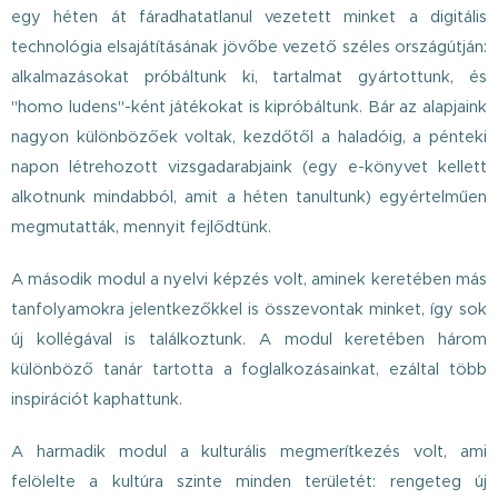
egy héten át fáradhatatlanul vezetett minket a digitális
technológia elsajátításának jövőbe vezető széles országútján:
alkalmazásokat próbáltunk ki, tartalmat gyártottunk, és
"homo ludens"-ként játékokat is kipróbáltunk. Bár az alapjaink
nagyon különbözőek voltak, kezdőtől a haladóig, a pénteki
napon létrehozott vizsgadarabjaink (egy e-könyvet kellett
alkotnunk mindabból, amit a héten tanultunk) egyértelműen
megmutatták, mennyit fejlődtünk.
A második modul a nyelvi képzés volt, aminek keretében más
tanfolyamokra jelentkezőkkel is összevontak minket, így sok
új kollégával is találkoztunk. A modul keretében három
különböző tanár tartotta a foglalkozásainkat, ezáltal több
inspirációt kaphattunk.
A harmadik modul a kulturális megmerítkezés volt, ami
felölelte a kultúra szinte minden területét: rengeteg új