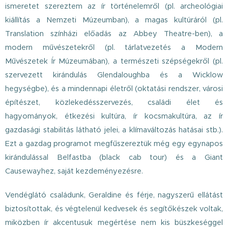
ismeretet szereztem az ír történelemről (pl. archeológiai
kiállítás a Nemzeti Múzeumban), a magas kultúráról (pl.
Translation színházi előadás az Abbey Theatre-ben), a
modern művészetekről (pl. tárlatvezetés a Modern
Művészetek Ír Múzeumában), a természeti szépségekről (pl.
szervezett kirándulás Glendaloughba és a Wicklow
hegységbe), és a mindennapi életről (oktatási rendszer, városi
építészet, közlekedésszervezés, családi élet és
hagyományok, étkezési kultúra, ír kocsmakultúra, az ír
gazdasági stabilitás látható jelei, a klímaváltozás hatásai stb.).
Ezt a gazdag programot megfűszereztük még egy egynapos
kirándulással Belfastba (black cab tour) és a Giant
Causewayhez, saját kezdeményezésre.
Vendéglátó családunk, Geraldine és férje, nagyszerű ellátást
biztosítottak, és végtelenül kedvesek és segítőkészek voltak,
miközben ír akcentusuk megértése nem kis büszkeséggel