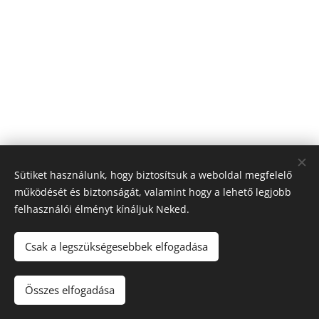
Sütiket használunk, hogy biztosítsuk a weboldal megfelelő
működését és biztonságát, valamint hogy a lehető legjobb
felhasználói élményt kínáljuk Neked.
Csak a legszükségesebbek elfogadása
© 2022 Minden jog fenntartva
Összes elfogadása
Az oldalt a
Webnode
működteti
Sütik