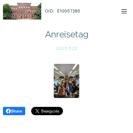
OID: E10057285
Anreisetag
2025.11.23
Share