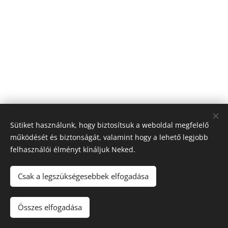
Sütiket használunk, hogy biztosítsuk a weboldal megfelelő
működését és biztonságát, valamint hogy a lehető legjobb
felhasználói élményt kínáljuk Neked.
Csak a legszükségesebbek elfogadása
© 2022 Minden jog fenntartva
Összes elfogadása
Az oldalt a
Webnode
működteti
Sütik