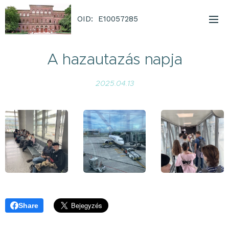
OID: E10057285
A hazautazás napja
2025.04.13
Share