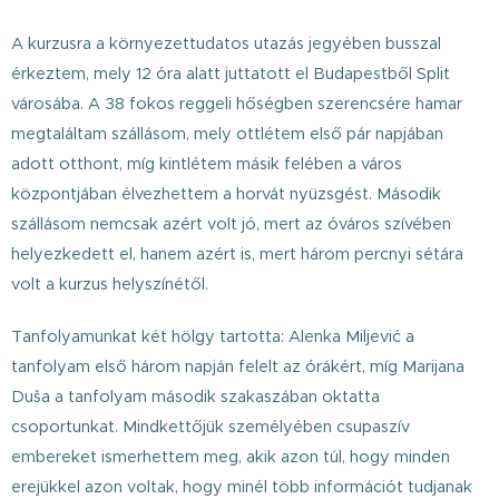
A kurzusra a környezettudatos utazás jegyében busszal
érkeztem, mely 12 óra alatt juttatott el Budapestből Split
városába. A 38 fokos reggeli hőségben szerencsére hamar
megtaláltam szállásom, mely ottlétem első pár napjában
adott otthont, míg kintlétem másik felében a város
központjában élvezhettem a horvát nyüzsgést. Második
szállásom nemcsak azért volt jó, mert az óváros szívében
helyezkedett el, hanem azért is, mert három percnyi sétára
volt a kurzus helyszínétől.
Tanfolyamunkat két hölgy tartotta: Alenka Miljević a
tanfolyam első három napján felelt az órákért, míg Marijana
Duša a tanfolyam második szakaszában oktatta
csoportunkat. Mindkettőjük személyében csupaszív
embereket ismerhettem meg, akik azon túl, hogy minden
erejükkel azon voltak, hogy minél több információt tudjanak