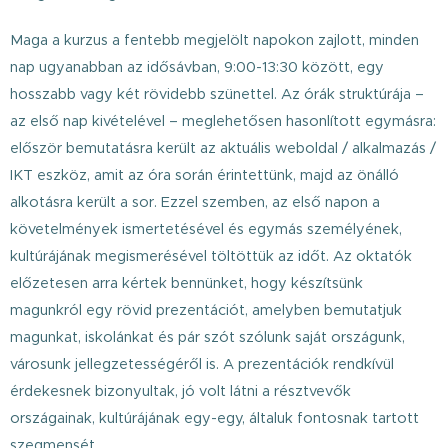
Maga a kurzus a fentebb megjelölt napokon zajlott, minden
nap ugyanabban az idősávban, 9:00-13:30 között, egy
hosszabb vagy két rövidebb szünettel. Az órák struktúrája –
az első nap kivételével – meglehetősen hasonlított egymásra:
először bemutatásra került az aktuális weboldal / alkalmazás /
IKT eszköz, amit az óra során érintettünk, majd az önálló
alkotásra került a sor. Ezzel szemben, az első napon a
követelmények ismertetésével és egymás személyének,
kultúrájának megismerésével töltöttük az időt. Az oktatók
előzetesen arra kértek bennünket, hogy készítsünk
magunkról egy rövid prezentációt, amelyben bemutatjuk
magunkat, iskolánkat és pár szót szólunk saját országunk,
városunk jellegzetességéről is. A prezentációk rendkívül
érdekesnek bizonyultak, jó volt látni a résztvevők
országainak, kultúrájának egy-egy, általuk fontosnak tartott
szegmensét.