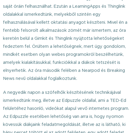
saját óráin felhasználhat. Ezután a LearningApps és Thinglink
oldalakkal ismerkedtünk, melyekből szintén egy
felhasználásával kellett oktatási anyagot készíteni. Mivel én a
fentebb felsorolt alkalmazások zömét már ismertem, az óra
keretén belül a Gimkit és Thinglink nyújtotta lehetőségeket
fedeztem fel. Örültem a lehetőségnek, mert úgy gondolom,
mindkét esetben olyan webes programokról beszélhetünk,
amelyek kialakításukkal, funkcióikkal a diákok tetszését is
elnyerhetik. Az óra második felében a Nearpod és Breaking
News nevű oldalakkal foglalkoztunk.
A negyedik napon a szófelhők készítésének technikájával
ismerkedtünk meg, illetve az Edpuzzle oldallal, ami a TED-Ed
felületéhez hasonló, videókat alapul vevő internetes program.
Az Edpuzzle esetében lehetőség van arra is, hogy nyomon
kövessük diákjaink feladatmegoldását, illetve az is látható, ki
hány percet töltött el az adott felületen, egy adott feladat