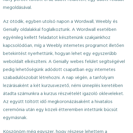
megoldásával.
Az ötödik, egyben utolsó napon a Wordwall, Weebly és
Genially oldalakkal foglalkoztunk. A Wordwall esetében
egyénileg kellett feladatot készítenünk szakjainkhoz
kapcsolódóan, míg a Weebly internetes programot illetően
betekintést nyerhettünk, hogyan lehet egy egyszerűbb
weboldalt elkészíteni. A Genially webes felület segítségével
pedig lehetőségünk adódott csapatban egy internetes
szabadulószobát létrehozni. A nap végén, a tanfolyam
lezárásaként a két kurzusvezető, némi ünneplés keretében
átadta számunkra a kurzus részvételét igazoló okleveleket.
Az együtt töltött idő megkoronázásaként a hivatalos
ceremónia után egy közeli étteremben intettünk búcsút
egymásnak.
Köszönöm még egyszer, hogy részese lehettem a