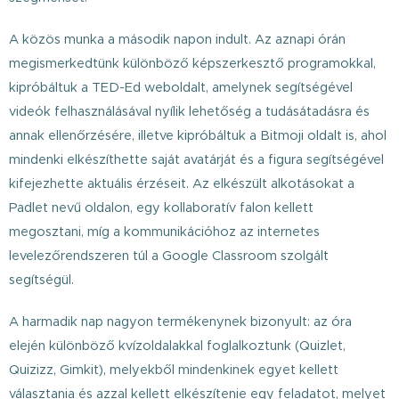
A közös munka a második napon indult. Az aznapi órán
megismerkedtünk különböző képszerkesztő programokkal,
kipróbáltuk a TED-Ed weboldalt, amelynek segítségével
videók felhasználásával nyílik lehetőség a tudásátadásra és
annak ellenőrzésére, illetve kipróbáltuk a Bitmoji oldalt is, ahol
mindenki elkészíthette saját avatárját és a figura segítségével
kifejezhette aktuális érzéseit. Az elkészült alkotásokat a
Padlet nevű oldalon, egy kollaboratív falon kellett
megosztani, míg a kommunikációhoz az internetes
levelezőrendszeren túl a Google Classroom szolgált
segítségül.
A harmadik nap nagyon termékenynek bizonyult: az óra
elején különböző kvízoldalakkal foglalkoztunk (Quizlet,
Quizizz, Gimkit), melyekből mindenkinek egyet kellett
választania és azzal kellett elkészítenie egy feladatot, melyet