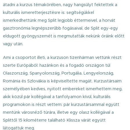
átadni a kurzus témakörében, nagy hangsúlyt fektettek a
kulturális ismeretterjesztésre is: segítségükkel
ismerkedhettünk meg Split legjobb éttermeivel, a horvát
gasztronómia legnépszerűbb fogásaival, de Split egy-egy
eldugott gyöngyszemét is megmutatták nekünk óráink előtt
vagy után.
Ami a csoportot illeti, a kurzuson tizenhárman vettünk részt
szerte Európából: hazánkon és a fogadó országon túl
Olaszország, Spanyolország, Portugália, Lengyelország,
Románia és Szlovákia is képviseltette magát. Kurzustársaim
személyében kedves, nyitott embereket ismerhettem meg,
akik közül pár kollégával a tanfolyamon kívül, kulturális
programokon is részt vettem: pár kurzustársammal együtt
mentünk városnéző túrára, illetve egy olasz kollégával a
Splittől 15 kilométerre található Klissza várát együtt
látogattuk meg.