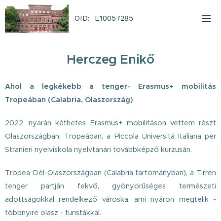
OID: E10057285
Herczeg Enikő
Ahol a legkékebb a tenger- Erasmus+ mobilitás
Tropeában (Calabria, Olaszország)
2022. nyarán kéthetes Erasmus+ mobilitáson vettem részt
Olaszországban, Tropeában, a Piccola Universitá Italiana per
Stranieri nyelviskola nyelvtanári továbbképző kurzusán.
Tropea Dél-Olaszországban (Calabria tartományban), a Tirrén
tenger partján fekvő, gyönyörűséges természeti
adottságokkal rendelkező városka, ami nyáron megtelik -
többnyire olasz - turistákkal.