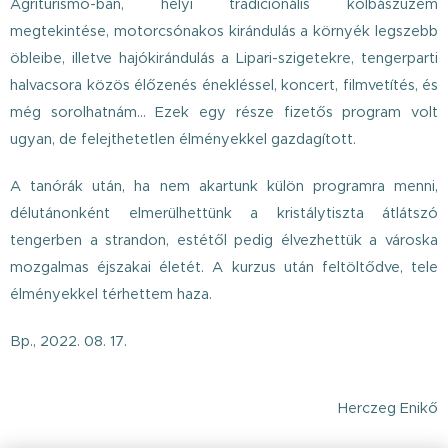
Agriturismo-ban, helyi tradicionális kolbászüzem
megtekintése, motorcsónakos kirándulás a környék legszebb
öbleibe, illetve hajókirándulás a Lipari-szigetekre, tengerparti
halvacsora közös élőzenés énekléssel, koncert, filmvetítés, és
még sorolhatnám... Ezek egy része fizetős program volt
ugyan, de felejthetetlen élményekkel gazdagított.
A tanórák után, ha nem akartunk külön programra menni,
délutánonként elmerülhettünk a kristálytiszta átlátszó
tengerben a strandon, estétől pedig élvezhettük a városka
mozgalmas éjszakai életét. A kurzus után feltöltődve, tele
élményekkel térhettem haza.
Bp., 2022. 08. 17.
Herczeg Enikő