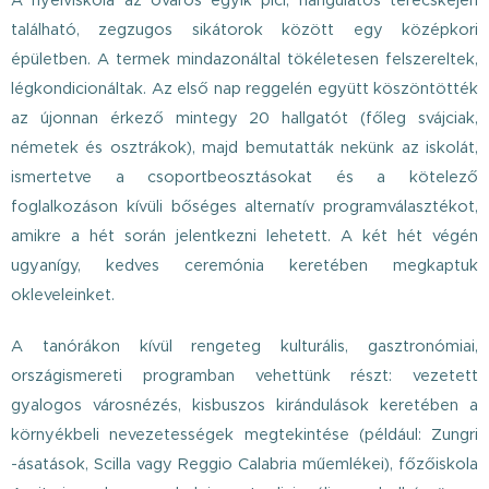
A nyelviskola az óváros egyik pici, hangulatos terecskéjén
található, zegzugos sikátorok között egy középkori
épületben. A termek mindazonáltal tökéletesen felszereltek,
légkondicionáltak. Az első nap reggelén együtt köszöntötték
az újonnan érkező mintegy 20 hallgatót (főleg svájciak,
németek és osztrákok), majd bemutatták nekünk az iskolát,
ismertetve a csoportbeosztásokat és a kötelező
foglalkozáson kívüli bőséges alternatív programválasztékot,
amikre a hét során jelentkezni lehetett. A két hét végén
ugyanígy, kedves ceremónia keretében megkaptuk
okleveleinket.
A tanórákon kívül rengeteg kulturális, gasztronómiai,
országismereti programban vehettünk részt: vezetett
gyalogos városnézés, kisbuszos kirándulások keretében a
környékbeli nevezetességek megtekintése (például: Zungri
-ásatások, Scilla vagy Reggio Calabria műemlékei), főzőiskola