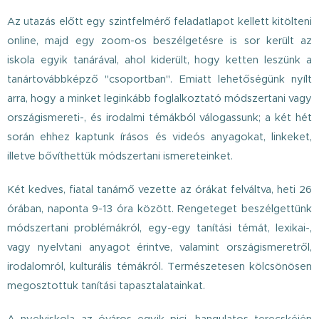
Az utazás előtt egy szintfelmérő feladatlapot kellett kitölteni
online, majd egy zoom-os beszélgetésre is sor került az
iskola egyik tanárával, ahol kiderült, hogy ketten leszünk a
tanártovábbképző "csoportban". Emiatt lehetőségünk nyílt
arra, hogy a minket leginkább foglalkoztató módszertani vagy
országismereti-, és irodalmi témákból válogassunk; a két hét
során ehhez kaptunk írásos és videós anyagokat, linkeket,
illetve bővíthettük módszertani ismereteinket.
Két kedves, fiatal tanárnő vezette az órákat felváltva, heti 26
órában, naponta 9-13 óra között. Rengeteget beszélgettünk
módszertani problémákról, egy-egy tanítási témát, lexikai-,
vagy nyelvtani anyagot érintve, valamint országismeretről,
irodalomról, kulturális témákról. Természetesen kölcsönösen
megosztottuk tanítási tapasztalatainkat.