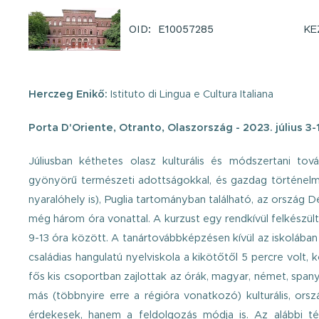
KE
OID: E10057285
Herczeg Enikő:
Istituto di Lingua e Cultura Italiana
Porta D'Oriente, Otranto, Olaszország - 2023. július 3-
Júliusban kéthetes olasz kulturális és módszertani t
gyönyörű természeti adottságokkal, és gazdag történelm
nyaralóhely is), Puglia tartományban található, az ország D
még három óra vonattal.
A kurzust egy rendkívül felkészült
9-13 óra között. A tanártovábbképzésen kívül az iskolában in
családias hangulatú nyelviskola a kikötőtől 5 percre volt,
fős kis csoportban zajlottak az órák, magyar, német, spany
más (többnyire erre a régióra vonatkozó) kulturális, or
érdekesek, hanem a feldolgozás módja is.
Az alábbi t