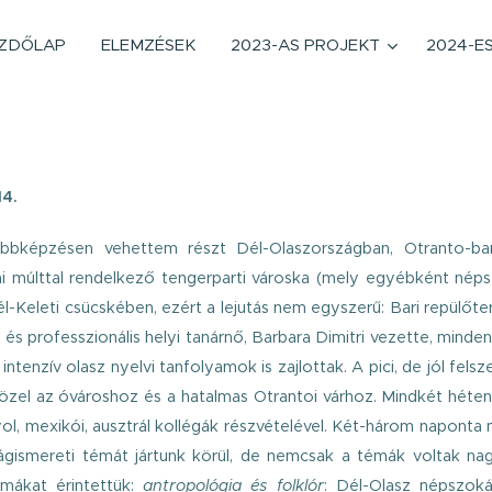
ZDŐLAP
ELEMZÉSEK
2023-AS PROJEKT
2024-E
14.
ovábbképzésen vehettem részt Dél-Olaszországban, Otranto-b
i múlttal rendelkező tengerparti városka (mely egyébként néps
él-Keleti csücskében, ezért a lejutás nem egyszerű: Bari repülőte
 és professzionális helyi tanárnő, Barbara Dimitri vezette, minde
tenzív olasz nyelvi tanfolyamok is zajlottak. A pici, de jól felsze
 közel az óvároshoz és a hatalmas Otrantoi várhoz. Mindkét héte
ol, mexikói, ausztrál kollégák részvételével. Két-három naponta
szágismereti témát jártunk körül, de nemcsak a témák voltak na
émákat érintettük:
antropológia és folklór
: Dél-Olasz népszoká