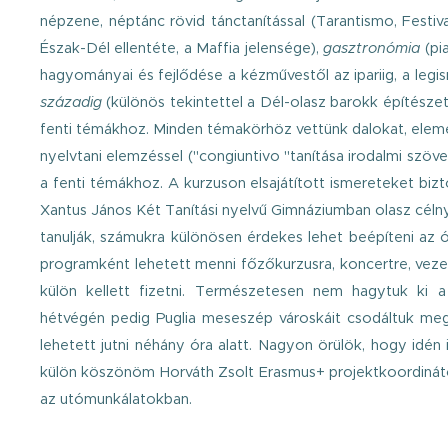
népzene, néptánc rövid tánctanítással (Tarantismo, Festiva
Észak-Dél ellentéte, a Maffia jelensége),
gasztronómia
(pi
hagyományai és fejlődése a kézművestől az ipariig, a legi
századig
(különös tekintettel a Dél-olasz barokk építésze
fenti témákhoz. Minden témakörhöz vettünk dalokat, elemez
nyelvtani elemzéssel ("congiuntivo "tanítása irodalmi szöv
a fenti témákhoz. A kurzuson elsajátított ismereteket biz
Xantus János Két Tanítási nyelvű Gimnáziumban olasz célnyel
tanulják, számukra különösen érdekes lehet beépíteni az 
programként lehetett menni főzőkurzusra, koncertre, vezet
külön kellett fizetni. Természetesen nem hagytuk ki a
hétvégén pedig Puglia meseszép városkáit csodáltuk meg 
lehetett jutni néhány óra alatt.
Nagyon örülök, hogy idén 
külön köszönöm Horváth Zsolt Erasmus+ projektkoordinátor
az utómunkálatokban.