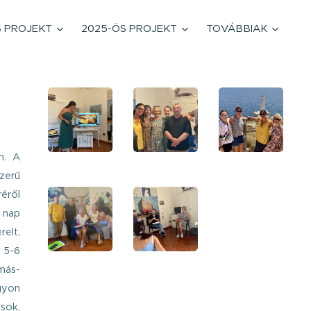
S PROJEKT
2025-ÖS PROJEKT
TOVÁBBIAK
an.
A
zerű
réről
n nap
relt,
n 5-6
 más-
gyon
sok,