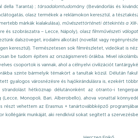
l della Taranta) ;
társadalomtudomán
y (Bevándorlás és kivándo
aclátogatás, olasz termékek a reklámokon keresztül, a tésztakés
smertebb márkák kialakulása),
művészettörténeti áttekintés a XIII-
tre és szobrászatra – Lecce, Nápoly), olasz
filmművészeti váloga
tünk dalszöveget, irodalmi alkotást (novellát vagy regényrészle
egen keresztül). Természetesen sok filmrészletet, videókat is né
tosan be tudom építeni az országismereti órákba. Mivel iskolámb
ves csoportok is vannak, ahol a célnyelvi civilizációt tantárgyké
órákba szinte bármelyik témakört a tanultak közül.
Délután fakul
ett gyalogos városnézésre és hajókirándulásra is, ezekért több
 strandolást hétköznap délutánonként az otranto-i tengerpar
(Lecce, Monopoli, Bari, Alberobello), ahova vonattal könnyedé
is részt vehettem az Erasmus + tanártovábbképző programjában
 kollégánk munkáját, aki rendkívül sokat segített a szervezésb
Herczeg Enikő