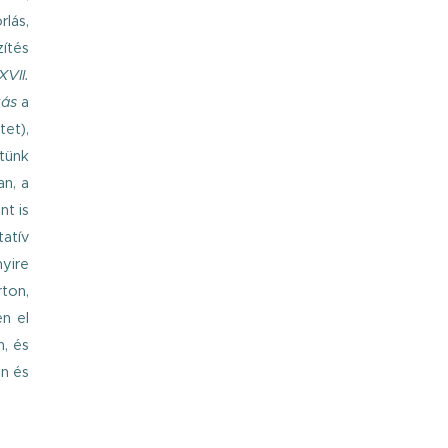
rlás,
zítés
XVII.
tás
a
tet),
ztünk
an, a
nt is
tatív
nyire
ton,
n el
, és
en és