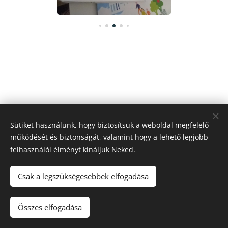
Sütiket használunk, hogy biztosítsuk a weboldal megfelelő
működését és biztonságát, valamint hogy a lehető legjobb
felhasználói élményt kínáljuk Neked.
Csak a legszükségesebbek elfogadása
© 2022 Minden jog fenntartva
Összes elfogadása
Az oldalt a
Webnode
működteti
Sütik