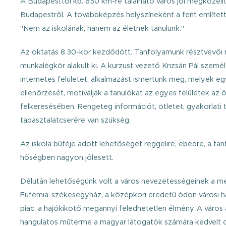
A Budapesttől kb. 650 km-re található város jól megközelí
Budapestről. A továbbképzés helyszíneként a fent említett 
"Nem az iskolának, hanem az életnek tanulunk."
Az oktatás 8.30-kor kezdődött. Tanfolyamunk résztvevői 
munkalégkör alakult ki. A kurzust vezető Krizsán Pál szemé
internetes felületet, alkalmazást ismertünk meg, melyek eg
ellenőrzését, motiválják a tanulókat az egyes felületek az 
felkeresésében. Rengeteg információt, ötletet, gyakorlati 
tapasztalatcserére van szükség.
Az iskola büféje adott lehetőséget reggelire, ebédre, a t
hőségben nagyon jólesett.
Délután lehetőségünk volt a város nevezetességeinek a me
Eufémia-székesegyház, a középkori eredetű ódon városi há
piac, a hajókikötő megannyi feledhetetlen élmény. A város 
hangulatos műterme a magyar látogatók számára kedvelt c