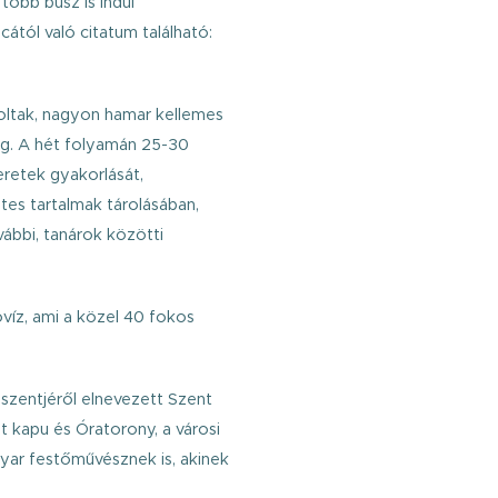
öbb busz is indul
ától való citatum található:
oltak, nagyon hamar kellemes
meg. A hét folyamán 25-30
eretek gyakorlását,
tes tartalmak tárolásában,
vábbi, tanárok közötti
víz, ami a közel 40 fokos
szentjéről elnevezett Szent
 kapu és Óratorony, a városi
gyar festőművésznek is, akinek