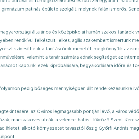
thető autóval és tömegközlekedési eszközzel egyaránt, naponta t
gimnázium patinás épülete szolgált, melynek falán ismerős, Senec
magyarországi általános és középiskolai humán szakos tanárok v
lyében rendkívül felkészült, lelkes, agilis szakembert ismertünk 
yrészt színesíthetik a tanítási órák menetét, megkönnyítik az ism
önművelésre, valamint a tanár számára adnak segítséget az interne
tanácsot kaptunk, ezek kipróbálására, begyakorlására időre és to
anfolyamon pedig bőséges mennyiségben állt rendelkezésünkre ivó
gtekintésére: az Óváros legmagasabb pontján lévő, a város védő
zak, macskaköves utcák, a velencei hatást tükröző Szent Kereszt
ad ihletet, alkotó környezetet tavasztól őszig Győrfi András ma
élpont.