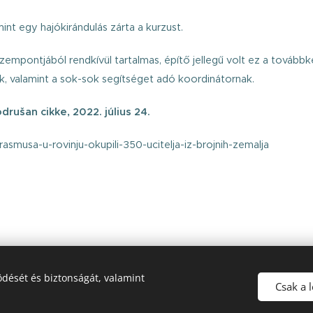
nt egy hajókirándulás zárta a kurzust.
szempontjából rendkívül tartalmas, építő jellegű volt ez a tovább
, valamint a sok-sok segítséget adó koordinátornak.
drušan cikke, 2022. július 24.
rasmusa-u-rovinju-okupili-350-ucitelja-iz-brojnih-zemalja
dését és biztonságát, valamint
Csak a 
© 2022 Minden jog fenntartva
Az oldalt a
Webnode
működteti
Sütik