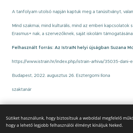
A tanfolyam utolsó napján kaptuk meg a tanúsítványt, valami
Mind szakmai, mind kulturális, mind az emberi kapcsolatok 
Erasmus+ nak, a szervezőknek, saját iskolám támogatásának
Felhasznált forrás: Az IstraIN helyi újságban Suzana Mo
https://www.istrain.hr/index.php/istrain-arhiva/35035-dani-e
Budapest, 2022. augusztus 26. Esztergomi Ilona
szaktanár
Sütiket használunk, hogy biztosítsuk a weboldal megfelelő műkö
hogy a lehető legjobb felhasználói élményt kínáljuk Neked.