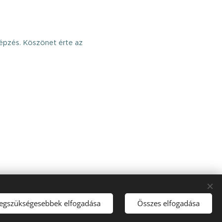
képzés. Köszönet érte az
legszükségesebbek elfogadása
Összes elfogadása