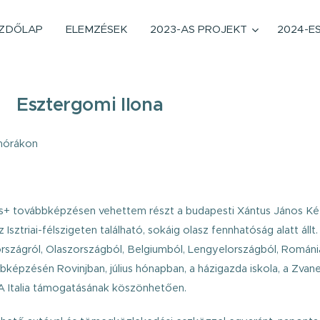
ZDŐLAP
ELEMZÉSEK
2023-AS PROJEKT
2024-E
Esztergomi Ilona
emórákon
smus+ továbbképzésen vehettem részt a budapesti Xántus János Ké
sztriai-félszigeten található, sokáig olasz fennhatóság alatt állt. A
rországról, Olaszországból, Belgiumból, Lengyelországból, Romá
képzésén Rovinjban, július hónapban, a házigazda iskola, a Zvan
A Italia támogatásának köszönhetően.