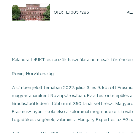
KE
OID: E10057285
Kalandra fel! IKT-eszközök használata nem csak történel
Rovinj-Horvátország
A címben jelölt témában 2022. július 3. és 9. között Era
magyartanáraként Rovinj városában. Ez a festői település az I
híradásából kiderül, több mint 350 tanár vett részt Magya
Erasmus+ nyári iskola első alkalommal megrendezett tovább
fogadókészségének, valamint a Hungary Expert és az EGIn