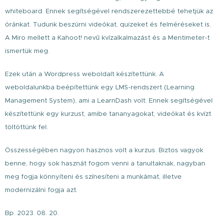
whiteboard. Ennek segítségével rendszerezettebbé tehetjük az
óránkat. Tudunk beszúrni videókat, quizeket és felméréseket is.
A Miro mellett a Kahoot! nevű kvízalkalmazást és a Mentimeter-t
ismertük meg.
Ezek után a Wordpress weboldalt készítettünk. A
weboldalunkba beépítettünk egy LMS-rendszert (Learning
Management System), ami a LearnDash volt. Ennek segítségével
készítettünk egy kurzust, amibe tananyagokat, videókat és kvízt
töltöttünk fel.
Összességében nagyon hasznos volt a kurzus. Biztos vagyok
benne, hogy sok hasznát fogom venni a tanultaknak, nagyban
meg fogja könnyíteni és színesíteni a munkámat, illetve
modernizálni fogja azt.
Bp. 2023. 08. 20.