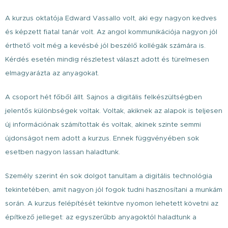
A kurzus oktatója Edward Vassallo volt, aki egy nagyon kedves
és képzett fiatal tanár volt. Az angol kommunikációja nagyon jól
érthető volt még a kevésbé jól beszélő kollégák számára is.
Kérdés esetén mindig részletest választ adott és türelmesen
elmagyarázta az anyagokat.
A csoport hét főből állt. Sajnos a digitális felkészültségben
jelentős különbségek voltak. Voltak, akiknek az alapok is teljesen
új információnak számítottak és voltak, akinek szinte semmi
újdonságot nem adott a kurzus. Ennek függvényében sok
esetben nagyon lassan haladtunk.
Személy szerint én sok dolgot tanultam a digitális technológia
tekintetében, amit nagyon jól fogok tudni hasznosítani a munkám
során. A kurzus felépítését tekintve nyomon lehetett követni az
építkező jelleget: az egyszerűbb anyagoktól haladtunk a