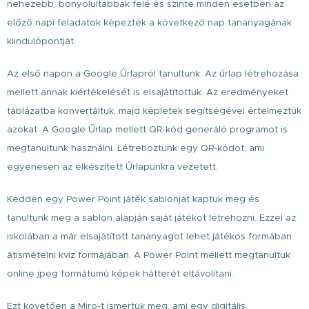
nehezebb, bonyolultabbak felé és szinte minden esetben az
előző napi feladatok képezték a következő nap tananyagának
kiindulópontját.
Az első napon a Google Űrlapról tanultunk. Az űrlap létrehozása
mellett annak kiértékelését is elsajátítottuk. Az eredményeket
táblázatba konvertáltuk, majd képletek segítségével értelmeztük
azokat. A Google Űrlap mellett QR-kód generáló programot is
megtanultunk használni. Létrehoztunk egy QR-kódot, ami
egyenesen az elkészített Űrlapunkra vezetett.
Kedden egy Power Point játék sablonját kaptuk meg és
tanultunk meg a sablon alapján saját játékot létrehozni. Ezzel az
iskolában a már elsajátított tananyagot lehet játékos formában
átismételni kvíz formájában. A Power Point mellett megtanultuk
online jpeg formátumú képek hátterét eltávolítani.
Ezt követően a Miro-t ismertük meg, ami egy digitális