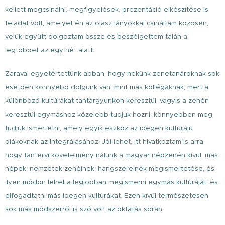
kellett megcsinálni, megfigyelések, prezentáció elkészítése is
feladat volt, amelyet én az olasz lányokkal csináltam közösen,
velük együtt dolgoztam össze és beszélgettem talán a
legtöbbet az egy hét alatt.
Zaraval egyetértettünk abban, hogy nekünk zenetanároknak sok
esetben könnyebb dolgunk van, mint más kollégáknak, mert a
különböző kultúrákat tantárgyunkon keresztül, vagyis a zenén
keresztül egymáshoz közelebb tudjuk hozni, könnyebben meg
tudjuk ismertetni, amely egyik eszköz az idegen kultúrájú
diákoknak az integrálásához. Jól lehet, itt hivatkoztam is arra,
hogy tantervi követelmény nálunk a magyar népzenén kívül, más
népek, nemzetek zenéinek, hangszereinek megismertetése, és
ilyen módon lehet a legjobban megismerni egymás kultúráját, és
elfogadtatni más idegen kultúrákat. Ezen kívül természetesen
sok más módszerről is szó volt az oktatás során.