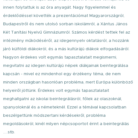
innen folytattuk is az óra anyagát. Nagy figyelemmel és
érdeklődéssel követték a prezentációmat Magyarországról,
Budapestről és nem utolsó sorban iskolámról, a Xántus János
Két Tanítási Nyelvű Gimnáziumról. Számos kérdést tettek fel az
intézmény működéséről, az idegennyelv oktatásról, a hozzánk
járó külföldi diákokról, és a más kultúrájú diákok elfogadásáról.
Nagyon érdekes volt egymás tapasztalatait megismerni,
megvitatni az idegen kultúrájú népek diákjainak beintegrálása
kapcsán - mivel ez mindenhol egy érzékeny téma, de nem
minden országban hasonlóan probléma, mert Európa különböző
helyeiről jöttünk. Érdekes volt egymás tapasztalatait
meghallgatni az iskolai beintegrálásról, főlek az olaszoknál,
spanyoloknál és a németeknél. Ezzel a témával kapcsolatban
beszélgettünk módszertani kérdésekről, probléma
megoldásokról, kinél milyen népcsoportot érint a beintegrálás
…..stb.