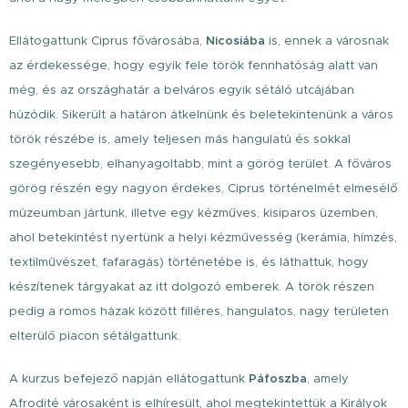
Ellátogattunk Ciprus fővárosába,
Nicosiába
is, ennek a városnak
az érdekessége, hogy egyik fele török fennhatóság alatt van
még, és az országhatár a belváros egyik sétáló utcájában
húzódik. Sikerült a határon átkelnünk és beletekintenünk a város
török részébe is, amely teljesen más hangulatú és sokkal
szegényesebb, elhanyagoltabb, mint a görög terület. A főváros
görög részén egy nagyon érdekes, Ciprus történelmét elmesélő
múzeumban jártunk, illetve egy kézműves, kisiparos üzemben,
ahol betekintést nyertünk a helyi kézművesség (kerámia, hímzés,
textilművészet, fafaragás) történetébe is, és láthattuk, hogy
készítenek tárgyakat az itt dolgozó emberek. A török részen
pedig a romos házak között filléres, hangulatos, nagy területen
elterülő piacon sétálgattunk.
A kurzus befejező napján ellátogattunk
Páfoszba
, amely
Afrodité városaként is elhíresült, ahol megtekintettük a Királyok