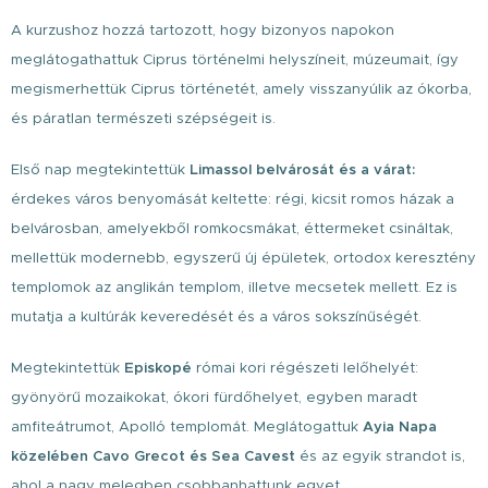
A kurzushoz hozzá tartozott, hogy bizonyos napokon
meglátogathattuk Ciprus történelmi helyszíneit, múzeumait, így
megismerhettük Ciprus történetét, amely visszanyúlik az ókorba,
és páratlan természeti szépségeit is.
Első nap megtekintettük
Limassol belvárosát és a várat:
érdekes város benyomását keltette: régi, kicsit romos házak a
belvárosban, amelyekből romkocsmákat, éttermeket csináltak,
mellettük modernebb, egyszerű új épületek, ortodox keresztény
templomok az anglikán templom, illetve mecsetek mellett. Ez is
mutatja a kultúrák keveredését és a város sokszínűségét.
Megtekintettük
Episkopé
római kori régészeti lelőhelyét:
gyönyörű mozaikokat, ókori fürdőhelyet, egyben maradt
amfiteátrumot, Apolló templomát. Meglátogattuk
Ayia Napa
közelében Cavo Grecot és Sea Cavest
és az egyik strandot is,
ahol a nagy melegben csobbanhattunk egyet.