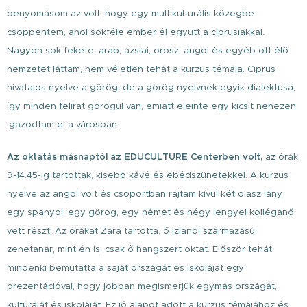
benyomásom az volt, hogy egy multikulturális közegbe
csöppentem, ahol sokféle ember él együtt a ciprusiakkal.
Nagyon sok fekete, arab, ázsiai, orosz, angol és egyéb ott élő
nemzetet láttam, nem véletlen tehát a kurzus témája. Ciprus
hivatalos nyelve a görög, de a görög nyelvnek egyik dialektusa,
így minden felirat görögül van, emiatt eleinte egy kicsit nehezen
igazodtam el a városban.
Az oktatás másnaptól az EDUCULTURE Centerben volt,
az órák
9-14.45-ig tartottak, kisebb kávé és ebédszünetekkel. A kurzus
nyelve az angol volt és csoportban rajtam kívül két olasz lány,
egy spanyol, egy görög, egy német és négy lengyel kolléganő
vett részt. Az órákat Zara tartotta, ő izlandi származású
zenetanár, mint én is, csak ő hangszert oktat. Először tehát
mindenki bemutatta a saját országát és iskoláját egy
prezentációval, hogy jobban megismerjük egymás országát,
kultúráját és iskoláját. Ez jó alapot adott a kurzus témájához és