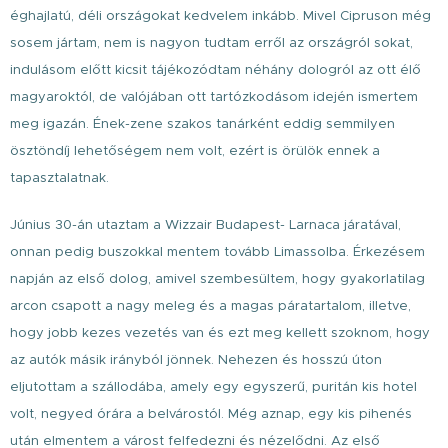
éghajlatú, déli országokat kedvelem inkább. Mivel Cipruson még
sosem jártam, nem is nagyon tudtam erről az országról sokat,
indulásom előtt kicsit tájékozódtam néhány dologról az ott élő
magyaroktól, de valójában ott tartózkodásom idején ismertem
meg igazán. Ének-zene szakos tanárként eddig semmilyen
ösztöndíj lehetőségem nem volt, ezért is örülök ennek a
tapasztalatnak.
Június 30-án utaztam a Wizzair Budapest- Larnaca járatával,
onnan pedig buszokkal mentem tovább Limassolba. Érkezésem
napján az első dolog, amivel szembesültem, hogy gyakorlatilag
arcon csapott a nagy meleg és a magas páratartalom, illetve,
hogy jobb kezes vezetés van és ezt meg kellett szoknom, hogy
az autók másik irányból jönnek. Nehezen és hosszú úton
eljutottam a szállodába, amely egy egyszerű, puritán kis hotel
volt, negyed órára a belvárostól. Még aznap, egy kis pihenés
után elmentem a várost felfedezni és nézelődni. Az első