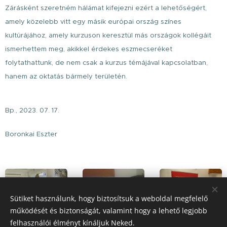
Zárásként szeretném hálámat kifejezni ezért a lehetőségért,
amely közelebb vitt egy másik európai ország színes
kultúrájához, amely kurzuson keresztül más országok kollégáit
ismerhettem meg, akikkel érdekes eszmecseréket
folytathattunk, de nem csak a kurzus témájával kapcsolatban,
hanem az oktatás bármely területén.
Bp., 2023. 07. 17.
Boronkai Eszter
Sütiket használunk, hogy biztosítsuk a weboldal megfelelő
működését és biztonságát, valamint hogy a lehető legjobb
felhasználói élményt kínáljuk Neked.