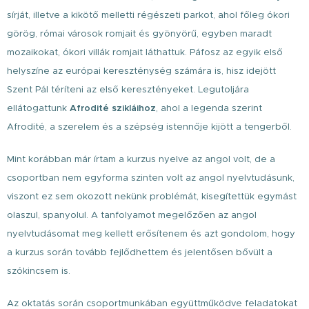
sírját, illetve a kikötő melletti régészeti parkot, ahol főleg ókori
görög, római városok romjait és gyönyörű, egyben maradt
mozaikokat, ókori villák romjait láthattuk. Páfosz az egyik első
helyszíne az európai kereszténység számára is, hisz idejött
Szent Pál téríteni az első keresztényeket. Legutoljára
ellátogattunk
Afrodité szikláihoz
, ahol a legenda szerint
Afrodité, a szerelem és a szépség istennője kijött a tengerből.
Mint korábban már írtam a kurzus nyelve az angol volt, de a
csoportban nem egyforma szinten volt az angol nyelvtudásunk,
viszont ez sem okozott nekünk problémát, kisegítettük egymást
olaszul, spanyolul. A tanfolyamot megelőzően az angol
nyelvtudásomat meg kellett erősítenem és azt gondolom, hogy
a kurzus során tovább fejlődhettem és jelentősen bővült a
szókincsem is.
Az oktatás során csoportmunkában együttműködve feladatokat